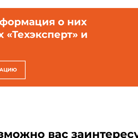
нформация о них
х «Техэксперт» и
РАЦИЮ
зможно вас заинтерес