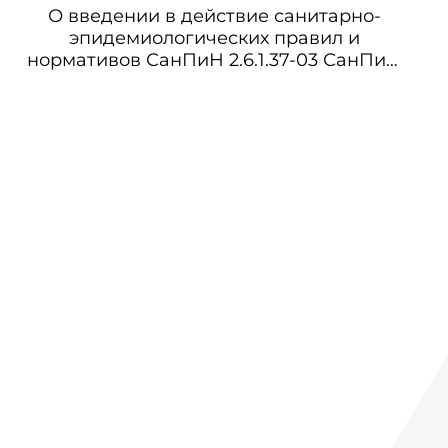
О введении в действие санитарно-
эпидемиологических правил и
нормативов СанПиН 2.6.1.37-03 СанПиН
2.6.1.37-03 Дополнения и изменения N 1 к
СанПиН 2.6.1.07-03. Гигиенические
требования к проектированию
предприятий и установок атомной
промышленности (СПП ПУАП-03)