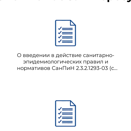
О введении в действие санитарно-
эпидемиологических правил и
нормативов СанПиН 2.3.2.1293-03 (с
изменениями на 23 декабря 2010 года)
(отменено с 01.01.2021 на основании
постановления Правительства
Российской Федерации от 08.10.2020 N
1631) СанПиН 2.3.2.1293-03 Гигиенические
требования по применению пищевых
добавок