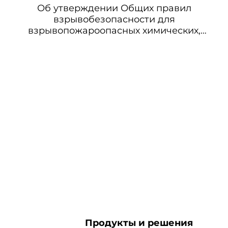
Об утверждении Общих правил
взрывобезопасности для
взрывопожароопасных химических,
нефтехимических и
нефтеперерабатывающих производств
(не применяется с 10.12.2013 на
основании приказа Ростехнадзора от
11.03.2013 N 96)
Продукты и решения