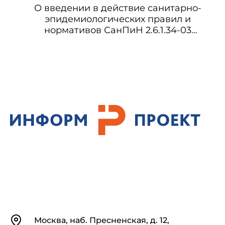
О введении в действие санитарно-
эпидемиологических правил и
нормативов СанПиН 2.6.1.34-03
"Обеспечение радиационной
безопасности предприятий ОАО "ТВЭЛ"
(СП ТВЭЛ- 03) СанПиН 2.6.1.34-03
Обеспечение радиационной
безопасности предприятий ОАО "ТВЭЛ"
(СП ТВЭЛ-03)
Контакты
Москва, наб. Пресненская, д. 12,