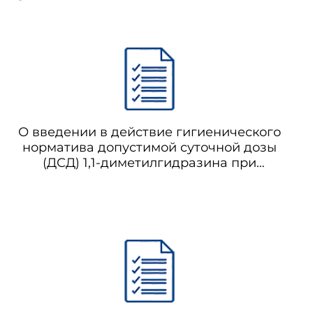
О введении в действие гигиенического
норматива допустимой суточной дозы
(ДСД) 1,1-диметилгидразина при
поступлении его в организм человека ГН
1.2.1311-03 (утратило силу с 01.03.2021 на
основании постановления Главного
государственного санитарного врача РФ
от 28.01.2021 N 2)