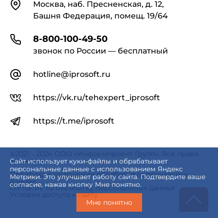
Контакты
Москва, наб. Пресненская, д. 12,
Башня Федерация, помещ. 19/64
8-800-100-49-50
звонок по России — бесплатный
hotline@iprosoft.ru
https://vk.ru/tehexpert_iprosoft
https://t.me/iprosoft
©2021 - 2026 ООО «Информпроект Групп». Все права
защищены.
Сайт использует куки-файлы и обрабатывает
персональные данные с использованием Яндекс
Политика в отношении обработки персональных
Метрики. Это улучшает работу сайта. Подтвердите ваше
данных
согласие, нажав кнопку Мне понятно.
Согласие на обработку персональных данных
Условия доступа к сайту
Мне понятно