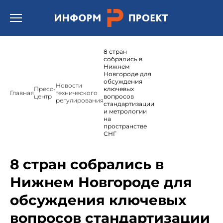
Открыть бургер меню.
8 стран
собрались в
Нижнем
Новгороде для
обсуждения
Новости
Пресс-
ключевых
Главная
технического
центр
вопросов
регулирования
стандартизации
и метрологии
на
пространстве
СНГ
8 стран собрались в
Нижнем Новгороде для
обсуждения ключевых
вопросов стандартизации