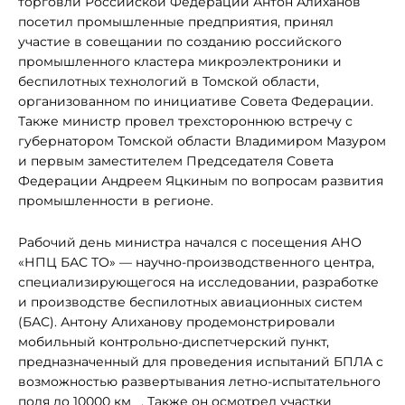
торговли Российской Федерации Антон Алиханов
посетил промышленные предприятия, принял
участие в совещании по созданию российского
промышленного кластера микроэлектроники и
беспилотных технологий в Томской области,
организованном по инициативе Совета Федерации.
Также министр провел трехстороннюю встречу с
губернатором Томской области Владимиром Мазуром
и первым заместителем Председателя Совета
Федерации Андреем Яцкиным по вопросам развития
промышленности в регионе.
Рабочий день министра начался с посещения АНО
«НПЦ БАС ТО» — научно-производственного центра,
специализирующегося на исследовании, разработке
и производстве беспилотных авиационных систем
(БАС). Антону Алиханову продемонстрировали
мобильный контрольно-диспетчерский пункт,
предназначенный для проведения испытаний БПЛА с
возможностью развертывания летно-испытательного
поля до 10000 км
. Также он осмотрел участки