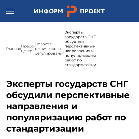
Открыть бургер меню.
Эксперты
государств СНГ
обсудили
Новости
Пресс-
перспективные
Главная
технического
центр
направления и
регулирования
популяризацию
работ по
стандартизации
Эксперты государств СНГ
обсудили перспективные
направления и
популяризацию работ по
стандартизации