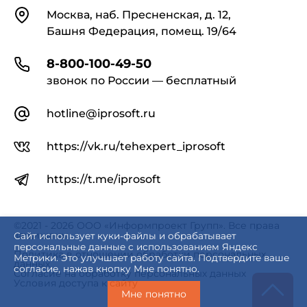
Контакты
Москва, наб. Пресненская, д. 12,
Башня Федерация, помещ. 19/64
8-800-100-49-50
звонок по России — бесплатный
hotline@iprosoft.ru
https://vk.ru/tehexpert_iprosoft
https://t.me/iprosoft
©2021 - 2026 ООО «Информпроект Групп». Все права
защищены.
Сайт использует куки-файлы и обрабатывает
персональные данные с использованием Яндекс
Политика в отношении обработки персональных
Метрики. Это улучшает работу сайта. Подтвердите ваше
данных
согласие, нажав кнопку Мне понятно.
Согласие на обработку персональных данных
Условия доступа к сайту
Мне понятно