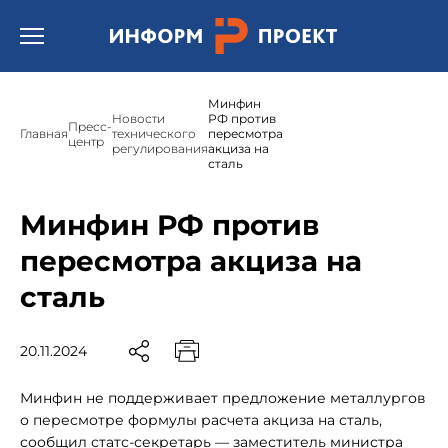
Открыть бургер меню.
Минфин
Новости
РФ против
Пресс-
Главная
технического
пересмотра
центр
регулирования
акциза на
сталь
Минфин РФ против
пересмотра акциза на
сталь
20.11.2024
Минфин не поддерживает предложение металлургов
о пересмотре формулы расчета акциза на сталь,
сообщил статс-секретарь — заместитель министра