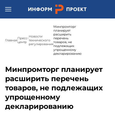
Открыть бургер меню.
Минпромторг
планирует
расширить
Новости
Пресс-
перечень
Главная
технического
центр
товаров, не
регулирования
подлежащих
упрощенному
декларированию
Минпромторг планирует
расширить перечень
товаров, не подлежащих
упрощенному
декларированию