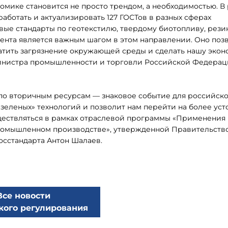
омике становится не просто трендом, а необходимостью. В
аботать и актуализировать 127 ГОСТов в разных сферах
вые стандарты по геотекстилю, твердому биотопливу, рез
ента является важным шагом в этом направлении. Оно поз
ратить загрязнение окружающей среды и сделать нашу экон
министра промышленности и торговли Российской Федера
о вторичным ресурсам — знаковое событие для российск
зеленых» технологий и позволит нам перейти на более ус
ществляться в рамках отраслевой программы «Применения
 промышленном производстве», утвержденной Правительств
сстандарта Антон Шалаев.
Все новости
кого регулирования