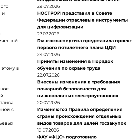
ного
29.07.2026
 и
НОСТРОЙ представил в Совете
Федерации отраслевые инструменты
для цифровизации
я
27.07.2026
ической
Главгосэкспертиза представила проект
первого пятилетнего плана ЦДИ
24.07.2026
Приняты изменения в Порядок
 этому в
обучения по охране труда
22.07.2026
Внесены изменения в требования
чное
пожарной безопасности для
ой
низковольтных электроустановок
плива.
20.07.2026
нной с
Изменяются Правила определения
страны происхождения отдельных
ьевых
видов товаров для целей госзакупок
19.07.2026
ФАУ «ФЦС» подготовило