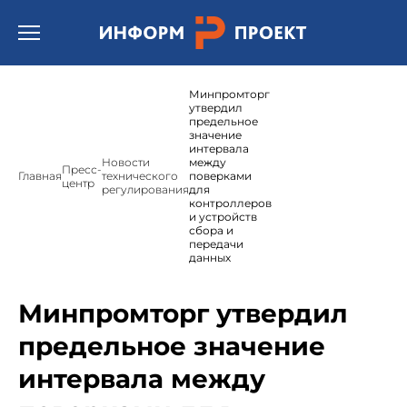
Открыть бургер меню.
Минпромторг
утвердил
предельное
значение
интервала
Новости
между
Пресс-
Главная
технического
поверками
центр
регулирования
для
контроллеров
и устройств
сбора и
передачи
данных
Минпромторг утвердил
предельное значение
интервала между