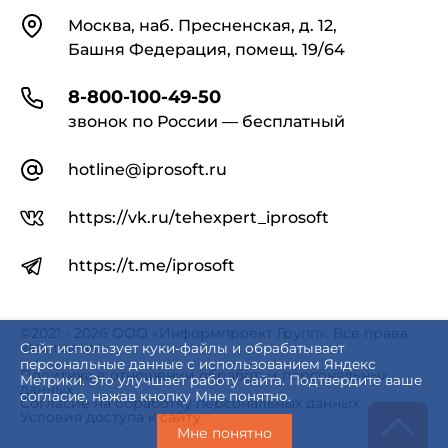
Контакты
Москва, наб. Пресненская, д. 12,
Башня Федерация, помещ. 19/64
8-800-100-49-50
звонок по России — бесплатный
hotline@iprosoft.ru
https://vk.ru/tehexpert_iprosoft
https://t.me/iprosoft
©2021 - 2026 ООО «Информпроект Групп». Все права
защищены.
Сайт использует куки-файлы и обрабатывает
персональные данные с использованием Яндекс
Политика в отношении обработки персональных
Метрики. Это улучшает работу сайта. Подтвердите ваше
данных
согласие, нажав кнопку Мне понятно.
Согласие на обработку персональных данных
Условия доступа к сайту
Мне понятно