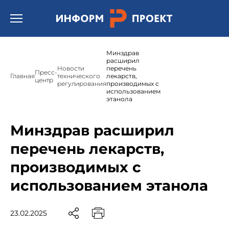
Открыть бургер меню.
Минздрав
расширил
Новости
перечень
Пресс-
Главная
технического
лекарств,
центр
регулирования
производимых с
использованием
этанола
Минздрав расширил
перечень лекарств,
производимых с
использованием этанола
23.02.2025