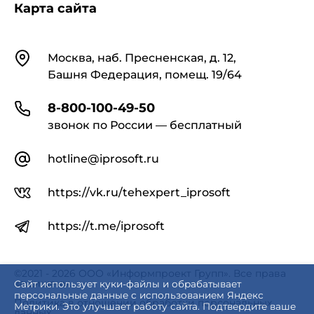
Карта сайта
Контакты
Москва, наб. Пресненская, д. 12,
Башня Федерация, помещ. 19/64
8-800-100-49-50
звонок по России — бесплатный
hotline@iprosoft.ru
https://vk.ru/tehexpert_iprosoft
https://t.me/iprosoft
©2021 - 2026 ООО «Информпроект Групп». Все права
защищены.
Сайт использует куки-файлы и обрабатывает
персональные данные с использованием Яндекс
Политика в отношении обработки персональных
Метрики. Это улучшает работу сайта. Подтвердите ваше
данных