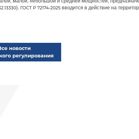
алой, малой, небольшой и средней мощностей, предназнач
2.13330
).
ГОСТ Р 72174-2025
вводится в действие на территор
Все новости
кого регулирования