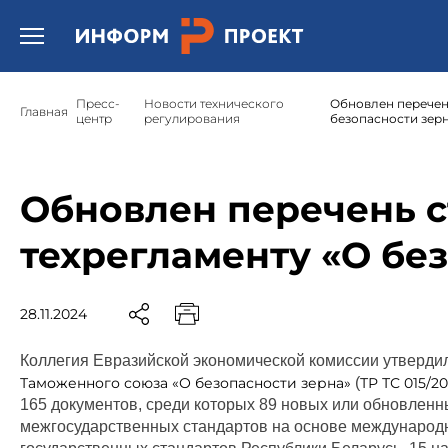
Открыть бургер меню.
Пресс-
Новости технического
Обновлен перечень
Главная
центр
регулирования
безопасности зер
Обновлен перечень с
техрегламенту «О бе
28.11.2024
Коллегия Евразийской экономической комиссии утверди
Таможенного союза «О безопасности зерна»
(
ТР ТС 015/20
165 документов, среди которых 89 новых или обновленн
межгосударственных стандартов на основе международн