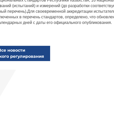
ациональных стандартов Республики Казахстан, 16 национ
ваний (испытаний) и измерений (до разработки соответств
нный перечень).Для своевременной аккредитации испытате
ключенных в перечень стандартов, определено, что обновл
календарных дней с даты его официального опубликования.
Все новости
кого регулирования