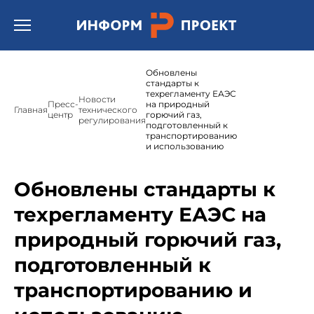
Открыть бургер меню.
Обновлены
стандарты к
техрегламенту ЕАЭС
Новости
Пресс-
на природный
Главная
технического
центр
горючий газ,
регулирования
подготовленный к
транспортированию
и использованию
Обновлены стандарты к
техрегламенту ЕАЭС на
природный горючий газ,
подготовленный к
транспортированию и