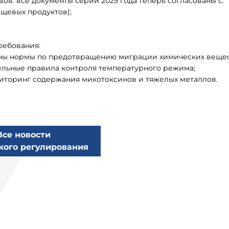
в: все документы серии 2025 года теперь согласованы с:
щевых продуктов);
ребования:
чены нормы по предотвращению миграции химических вещес
тельные правила контроля температурного режима;
ниторинг содержания микотоксинов и тяжелых металлов.
Все новости
кого регулирования