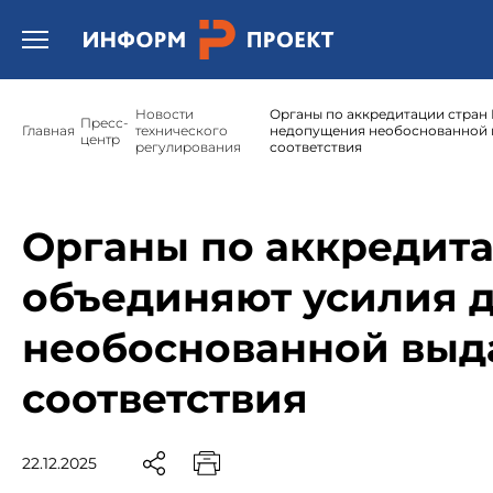
Открыть бургер меню.
Новости
Органы по аккредитации стран
Пресс-
Главная
технического
недопущения необоснованной 
центр
регулирования
соответствия
Органы по аккредита
объединяют усилия 
необоснованной выд
соответствия
22.12.2025