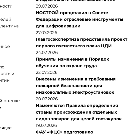
ьности
29.07.2026
НОСТРОЙ представил в Совете
телей
Федерации отраслевые инструменты
алентина
для цифровизации
27.07.2026
Главгосэкспертиза представила проект
первого пятилетнего плана ЦДИ
нное
24.07.2026
Приняты изменения в Порядок
обучения по охране труда
по
22.07.2026
ость и
Внесены изменения в требования
нтин
пожарной безопасности для
низковольтных электроустановок
20.07.2026
ой оценке
Изменяются Правила определения
о
страны происхождения отдельных
видов товаров для целей госзакупок
19.07.2026
рядке
ФАУ «ФЦС» подготовило