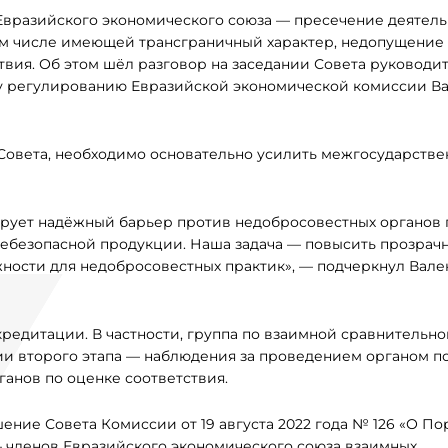
 Евразийского экономического союза — пресечение деятел
том числе имеющей трансграничный характер, недопущение
твия. Об этом шёл разговор на заседании Совета руководи
му регулированию Евразийской экономической комиссии В
Совета, необходимо основательно усилить межгосударстве
рует надёжный барьер против недобросовестных органов 
небезопасной продукции. Наша задача — повысить прозрачн
жности для недобросовестных практик», — подчеркнул Вале
кредитации. В частности, группа по взаимной сравнительн
и второго этапа — наблюдения за проведением органом п
анов по оценке соответствия.
ие Совета Комиссии от 19 августа 2022 года № 126 «О По
 членов Евразийского экономического союза взаимных