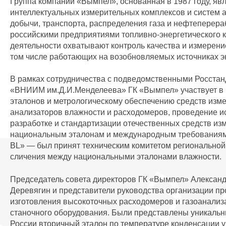
Группа компаний «Вымпел», основанная в 1987 году, я
интеллектуальных измерительных комплексов и систем 
добычи, транспорта, распределения газа и нефтеперер
российскими предприятиями топливно-энергетического к
деятельности охватывают контроль качества и измерени
том числе работающих на возобновляемых источниках э
В рамках сотрудничества с подведомственными Росс
«ВНИИМ им.Д.И.Менделеева» ГК «Вымпел» участвует в 
эталонов и метрологическому обеспечению средств изме
анализаторов влажности и расходомеров, проведение ис
разработке и стандартизации отечественных средств из
национальным эталонам и международным требованиям.
BL» — был принят техническим комитетом региональной
сличения между национальными эталонами влажности.
Председатель совета директоров ГК «Вымпел» Алексан
Деревягин и представители руководства организации п
изготовления высокоточных расходомеров и газоанализа
станочного оборудования. Были представлены уникальн
России вторичный эталон по температуре конденсации 