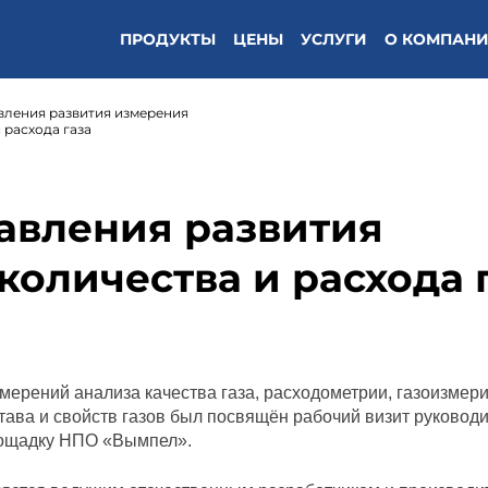
ПРОДУКТЫ
ЦЕНЫ
УСЛУГИ
О КОМПАН
вления развития измерения
 расхода газа
авления развития
количества и расхода 
ерений анализа качества газа, расходометрии, газоизмер
тава и свойств газов был посвящён рабочий визит руковод
лощадку НПО «Вымпел».