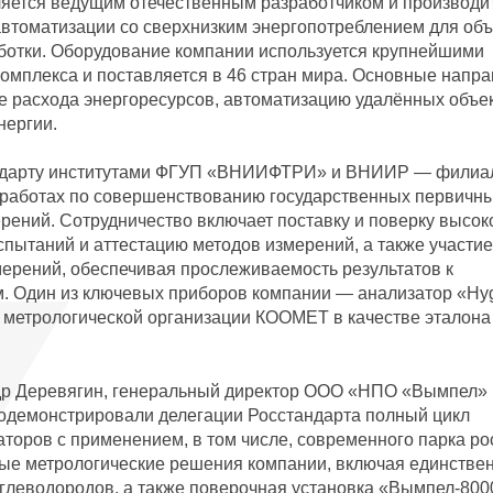
вляется ведущим отечественным разработчиком и производи
автоматизации со сверхнизким энергопотреблением для объ
аботки. Оборудование компании используется крупнейшими
омплекса и поставляется в 46 стран мира. Основные напр
е расхода энергоресурсов, автоматизацию удалённых объек
нергии.
тандарту институтами ФГУП «ВНИИФТРИ» и ВНИИР — фили
работах по совершенствованию государственных первичн
рений. Сотрудничество включает поставку и поверку высо
пытаний и аттестацию методов измерений, а также участие
мерений, обеспечивая прослеживаемость результатов к
 Один из ключевых приборов компании — анализатор «Hygr
 метрологической организации КООМЕТ в качестве эталона
др Деревягин, генеральный директор ООО «НПО «Вымпел» 
родемонстрировали делегации Росстандарта полный цикл
торов с применением, в том числе, современного парка ро
ые метрологические решения компании, включая единстве
углеводородов, а также поверочная установка «Вымпел-80