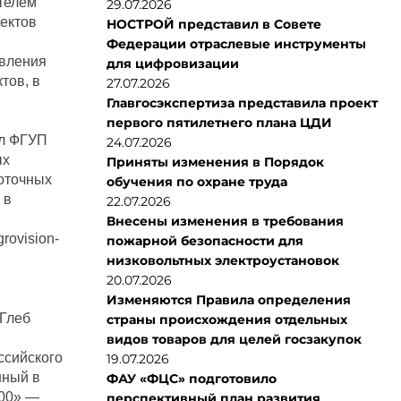
телем
29.07.2026
ектов
НОСТРОЙ представил в Совете
Федерации отраслевые инструменты
авления
для цифровизации
тов, в
27.07.2026
Главгосэкспертиза представила проект
первого пятилетнего плана ЦДИ
ал ФГУП
24.07.2026
ых
Приняты изменения в Порядок
коточных
обучения по охране труда
 в
22.07.2026
Внесены изменения в требования
ovision-
пожарной безопасности для
низковольтных электроустановок
20.07.2026
Изменяются Правила определения
Глеб
страны происхождения отдельных
видов товаров для целей госзакупок
ссийского
19.07.2026
нный в
ФАУ «ФЦС» подготовило
000» —
перспективный план развития