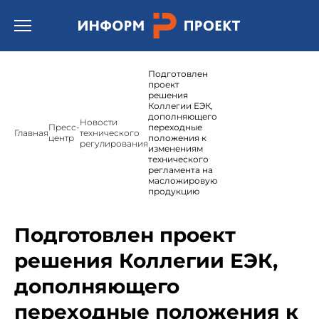
Открыть бургер меню.
Подготовлен
проект
решения
Коллегии ЕЭК,
дополняющего
Новости
Пресс-
переходные
Главная
технического
центр
положения к
регулирования
изменениям
технического
регламента на
масложировую
продукцию
Подготовлен проект
решения Коллегии ЕЭК,
дополняющего
переходные положения к