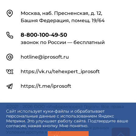
Контакты
Москва, наб. Пресненская, д. 12,
Башня Федерация, помещ. 19/64
8-800-100-49-50
звонок по России — бесплатный
hotline@iprosoft.ru
https://vk.ru/tehexpert_iprosoft
https://t.me/iprosoft
©2021 - 2026 ООО «Информпроект Групп». Все права
защищены.
Сайт использует куки-файлы и обрабатывает
персональные данные с использованием Яндекс
Политика в отношении обработки персональных
Метрики. Это улучшает работу сайта. Подтвердите ваше
данных
согласие, нажав кнопку Мне понятно.
Согласие на обработку персональных данных
Условия доступа к сайту