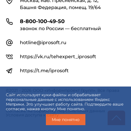
Москва, наб. Пресненская, д. 12,
Башня Федерация, помещ. 19/64
8-800-100-49-50
звонок по России — бесплатный
hotline@iprosoft.ru
https://vk.ru/tehexpert_iprosoft
https://t.me/iprosoft
©2021 - 2026 ООО «Информпроект Групп». Все права
защищены.
Сайт использует куки-файлы и обрабатывает
персональные данные с использованием Яндекс
Политика в отношении обработки персональных
Метрики. Это улучшает работу сайта. Подтвердите ваше
данных
согласие, нажав кнопку Мне понятно.
Согласие на обработку персональных данных
Условия доступа к сайту
Мне понятно