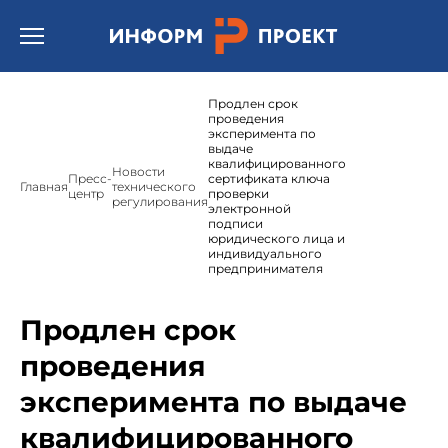
Открыть бургер меню.
Продлен срок
проведения
эксперимента по
выдаче
квалифицированного
Новости
Пресс-
сертификата ключа
Главная
технического
центр
проверки
регулирования
электронной
подписи
юридического лица и
индивидуального
предпринимателя
Продлен срок
проведения
эксперимента по выдаче
квалифицированного