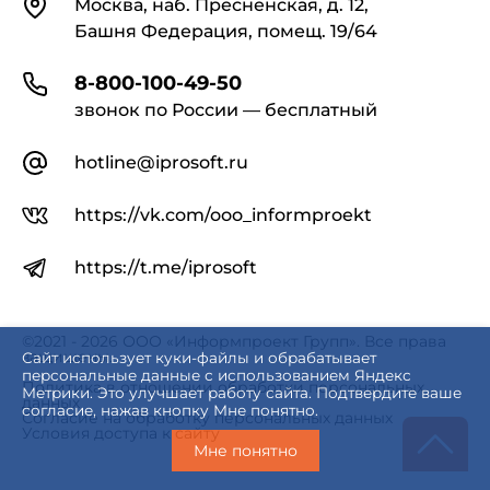
Москва, наб. Пресненская, д. 12,
Башня Федерация, помещ. 19/64
8-800-100-49-50
звонок по России — бесплатный
hotline@iprosoft.ru
https://vk.com/ooo_informproekt
https://t.me/iprosoft
©2021 - 2026 ООО «Информпроект Групп». Все права
защищены.
Сайт использует куки-файлы и обрабатывает
персональные данные с использованием Яндекс
Политика в отношении обработки персональных
Метрики. Это улучшает работу сайта. Подтвердите ваше
данных
согласие, нажав кнопку Мне понятно.
Согласие на обработку персональных данных
Условия доступа к сайту
Мне понятно