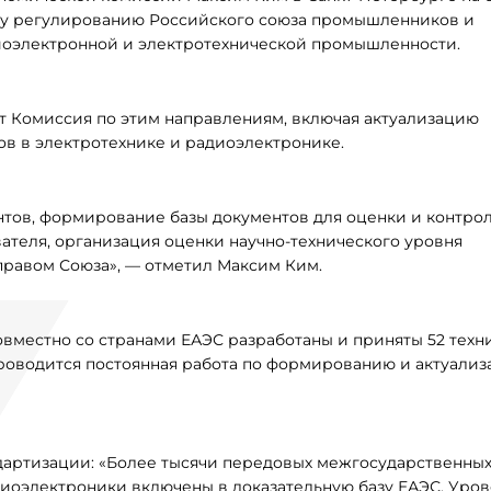
ому регулированию Российского союза промышленников и
оэлектронной и электротехнической промышленности.
т Комиссия по этим направлениям, включая актуализацию
ов в электротехнике и радиоэлектронике.
тов, формирование базы документов для оценки и контрол
вателя, организация оценки научно-технического уровня
правом Союза», — отметил Максим Ким.
вместно со странами ЕАЭС разработаны и приняты 52 техн
 проводится постоянная работа по формированию и актуали
дартизации: «Более тысячи передовых межгосударственных
диоэлектроники включены в доказательную базу ЕАЭС. Уро