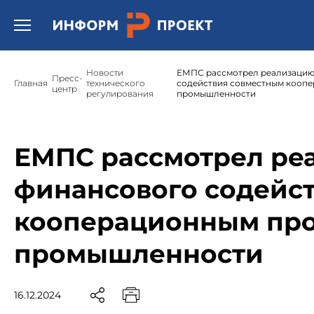
Открыть бургер меню.
Новости
ЕМПС рассмотрел реализацию
Пресс-
Главная
технического
содействия совместным коопе
центр
регулирования
промышленности
ЕМПС рассмотрел ре
финансового содейс
кооперационным про
промышленности
16.12.2024