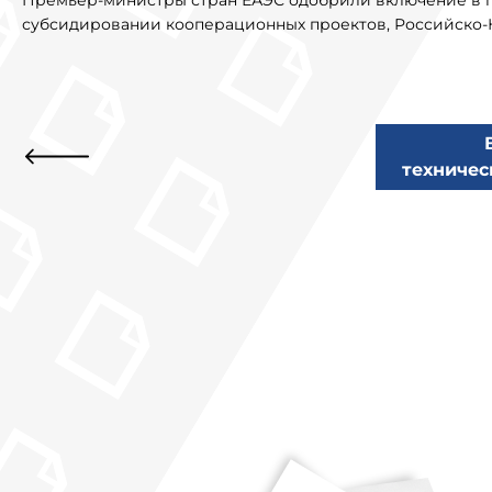
Премьер-министры стран ЕАЭС одобрили включение в пе
субсидировании кооперационных проектов, Российско-
техничес