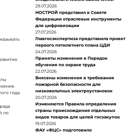
29.07.2026
НОСТРОЙ представил в Совете
Федерации отраслевые инструменты
для цифровизации
27.07.2026
Главгосэкспертиза представила проект
казывать
первого пятилетнего плана ЦДИ
24.07.2026
Приняты изменения в Порядок
азвития.
обучения по охране труда
22.07.2026
Внесены изменения в требования
кты
пожарной безопасности для
роение.
низковольтных электроустановок
ого года.
20.07.2026
Изменяются Правила определения
 ряда
страны происхождения отдельных
й по
видов товаров для целей госзакупок
19.07.2026
ФАУ «ФЦС» подготовило