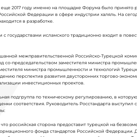
, еще 2017 году именно на площадке Форума было принято
Российской Федерации в сфере индустрии халяль. На сег
находится в разработке.
 с государствами исламского традиционно входит в повес
ешанной межправительственной Российско-Турецкой коми
од со-председательством заместителя министра промышле
аместителя министра промышленности и технологий Турец
дению перспектив развития двусторонних торгово-эконом
ализации инвестиционных проектов.
льная подгруппа по техническому регулированию, в которую
енки соответствия. Руководитель Росстандарта выступил с
пы:
, что российская сторона предоставит турецкой на безвозм
формационного фонда стандартов Российской Федерации. 