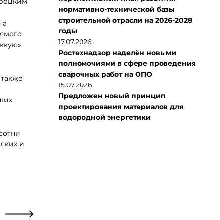
урецким
нормативно-технической базы
строительной отрасли на 2026-2028
на
годы
рямого
17.07.2026
Аккую»
Ростехнадзор наделён новыми
полномочиями в сфере проведения
сварочных работ на ОПО
 также
15.07.2026
Предложен новый принцип
ших
проектирования материалов для
водородной энергетики
 сотни
ских и