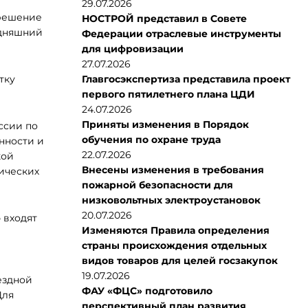
29.07.2026
 решение
НОСТРОЙ представил в Совете
одняшний
Федерации отраслевые инструменты
для цифровизации
27.07.2026
тку
Главгосэкспертиза представила проект
первого пятилетнего плана ЦДИ
24.07.2026
Приняты изменения в Порядок
ссии по
обучения по охране труда
нности и
22.07.2026
кой
Внесены изменения в требования
ических
пожарной безопасности для
низковольтных электроустановок
20.07.2026
 входят
Изменяются Правила определения
страны происхождения отдельных
видов товаров для целей госзакупок
19.07.2026
ездной
ФАУ «ФЦС» подготовило
Для
перспективный план развития