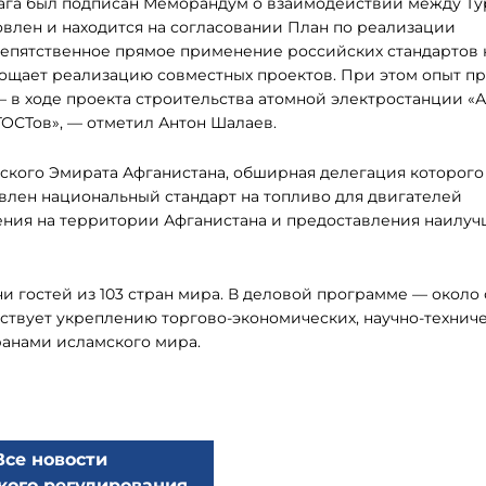
ага был подписан Меморандум о взаимодействии между Т
товлен и находится на согласовании План по реализации
репятственное прямое применение российских стандартов 
ощает реализацию совместных проектов. При этом опыт п
 в ходе проекта строительства атомной электростанции «
ОСТов», — отметил Антон Шалаев.
кого Эмирата Афганистана, обширная делегация которого
авлен национальный стандарт на топливо для двигателей
ения на территории Афганистана и предоставления наилуч
и гостей из 103 стран мира. В деловой программе — около
ствует укреплению торгово-экономических, научно-техниче
ранами исламского мира.
Все новости
кого регулирования