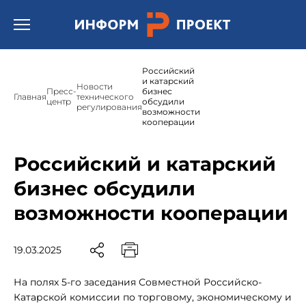
Открыть бургер меню.
Российский
и катарский
Новости
Пресс-
бизнес
Главная
технического
центр
обсудили
регулирования
возможности
кооперации
Российский и катарский
бизнес обсудили
возможности кооперации
19.03.2025
На полях 5-го заседания Совместной Российско-
Катарской комиссии по торговому, экономическому и