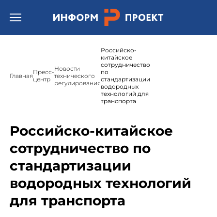
Открыть бургер меню.
Российско-
китайское
сотрудничество
Новости
Пресс-
по
Главная
технического
центр
стандартизации
регулирования
водородных
технологий для
транспорта
Российско-китайское
сотрудничество по
стандартизации
водородных технологий
для транспорта