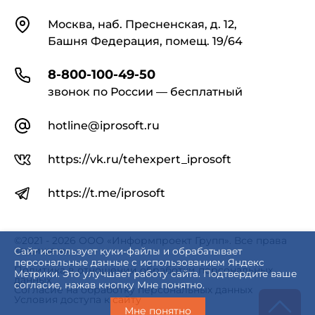
Контакты
Москва, наб. Пресненская, д. 12,
Башня Федерация, помещ. 19/64
8-800-100-49-50
звонок по России — бесплатный
hotline@iprosoft.ru
https://vk.ru/tehexpert_iprosoft
https://t.me/iprosoft
©2021 - 2026 ООО «Информпроект Групп». Все права
защищены.
Сайт использует куки-файлы и обрабатывает
персональные данные с использованием Яндекс
Политика в отношении обработки персональных
Метрики. Это улучшает работу сайта. Подтвердите ваше
данных
согласие, нажав кнопку Мне понятно.
Согласие на обработку персональных данных
Условия доступа к сайту
Мне понятно