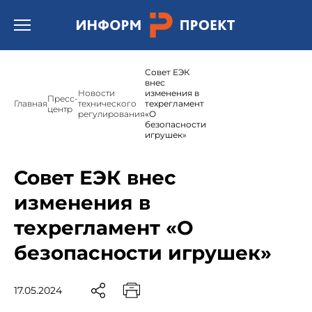
Открыть бургер меню.
Совет ЕЭК
внес
Новости
изменения в
Пресс-
Главная
технического
техрегламент
центр
регулирования
«О
безопасности
игрушек»
Совет ЕЭК внес
изменения в
техрегламент «О
безопасности игрушек»
17.05.2024