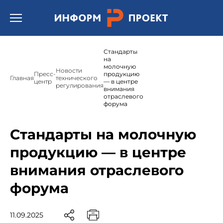
Открыть бургер меню.
Стандарты
на
молочную
Новости
Пресс-
продукцию
Главная
технического
центр
— в центре
регулирования
внимания
отраслевого
форума
Стандарты на молочную
продукцию — в центре
внимания отраслевого
форума
11.09.2025