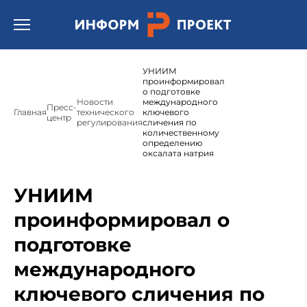
Открыть бургер меню.
УНИИМ
проинформировал
о подготовке
Новости
международного
Пресс-
Главная
технического
ключевого
центр
регулирования
сличения по
количественному
определению
оксалата натрия
УНИИМ
проинформировал о
подготовке
международного
ключевого сличения по