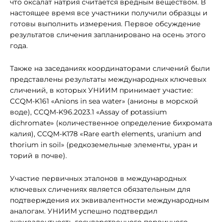
что оксалат натрия считается вредным веществом. В
настоящее время все участники получили образцы и
готовы выполнить измерения. Первое обсуждение
результатов сличения запланировано на осень этого
года.
Также на заседаниях координаторами сличений были
представлены результаты международных ключевых
сличений, в которых УНИИМ принимает участие:
CCQM-K161 «Anions in sea water» (анионы в морской
воде), CCQM-K96.2023.1 «Assay of potassium
dichromate» (количественное определение бихромата
калия), CCQM-K178 «Rare earth elements, uranium and
thorium in soil» (редкоземельные элементы, уран и
торий в почве).
Участие первичных эталонов в международных
ключевых сличениях является обязательным для
подтверждения их эквивалентности международным
аналогам. УНИИМ успешно подтвердил