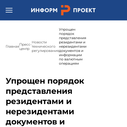
Открыть бургер меню.
Упрощен
порядок
представления
Новости
резидентами и
Пресс-
Главная
технического
нерезидентами
центр
регулирования
документов и
информации
по валютным
операциям
Упрощен порядок
представления
резидентами и
нерезидентами
документов и