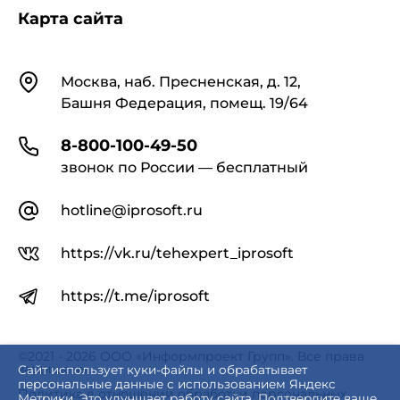
Карта сайта
Контакты
Москва, наб. Пресненская, д. 12,
Башня Федерация, помещ. 19/64
8-800-100-49-50
звонок по России — бесплатный
hotline@iprosoft.ru
https://vk.ru/tehexpert_iprosoft
https://t.me/iprosoft
©2021 - 2026 ООО «Информпроект Групп». Все права
защищены.
Сайт использует куки-файлы и обрабатывает
персональные данные с использованием Яндекс
Политика в отношении обработки персональных
Метрики. Это улучшает работу сайта. Подтвердите ваше