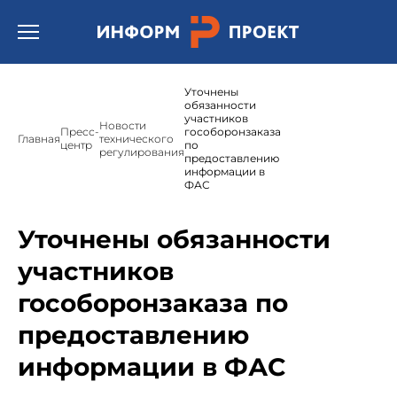
Открыть бургер меню.
Уточнены
обязанности
участников
Новости
Пресс-
гособоронзаказа
Главная
технического
центр
по
регулирования
предоставлению
информации в
ФАС
Уточнены обязанности
участников
гособоронзаказа по
предоставлению
информации в ФАС