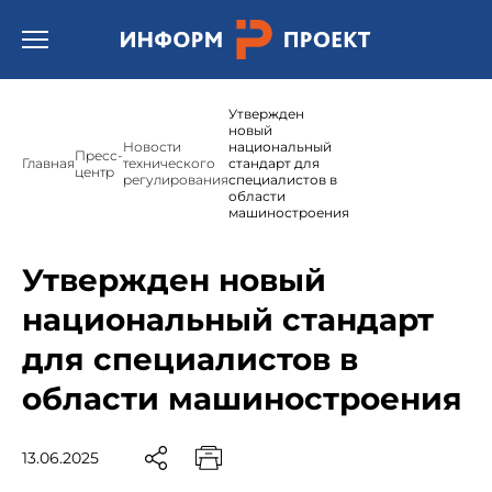
Открыть бургер меню.
Утвержден
новый
Новости
национальный
Пресс-
Главная
технического
стандарт для
центр
регулирования
специалистов в
области
машиностроения
Утвержден новый
национальный стандарт
для специалистов в
области машиностроения
13.06.2025