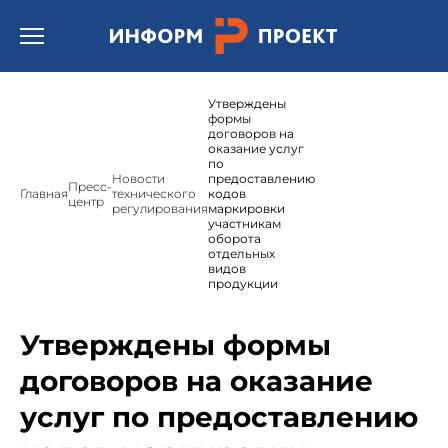
Открыть бургер меню.
Утверждены
формы
договоров на
оказание услуг
по
Новости
предоставлению
Пресс-
Главная
технического
кодов
центр
регулирования
маркировки
участникам
оборота
отдельных
видов
продукции
Утверждены формы
договоров на оказание
услуг по предоставлению