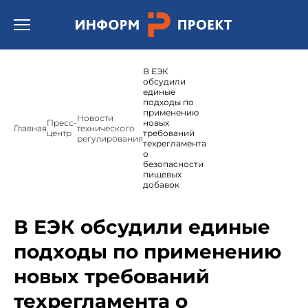
Открыть бургер меню.
В ЕЭК
обсудили
единые
подходы по
применению
Новости
Пресс-
новых
Главная
технического
центр
требований
регулирования
техрегламента
о
безопасности
пищевых
добавок
В ЕЭК обсудили единые
подходы по применению
новых требований
техрегламента о