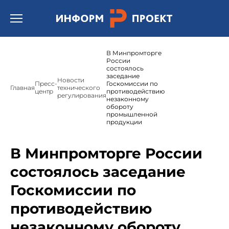
Открыть бургер меню.
В Минпромторге
России
состоялось
заседание
Новости
Пресс-
Госкомиссии по
Главная
технического
центр
противодействию
регулирования
незаконному
обороту
промышленной
продукции
В Минпромторге России
состоялось заседание
Госкомиссии по
противодействию
незаконному обороту