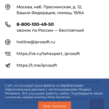
Контакты
Москва, наб. Пресненская, д. 12,
Башня Федерация, помещ. 19/64
8-800-100-49-50
звонок по России — бесплатный
hotline@iprosoft.ru
https://vk.ru/tehexpert_iprosoft
https://t.me/iprosoft
©2021 - 2026 ООО «Информпроект Групп». Все права
защищены.
Сайт использует куки-файлы и обрабатывает
персональные данные с использованием Яндекс
Политика в отношении обработки персональных
Метрики. Это улучшает работу сайта. Подтвердите ваше
данных
согласие, нажав кнопку Мне понятно.
Согласие на обработку персональных данных
Условия доступа к сайту
Мне понятно