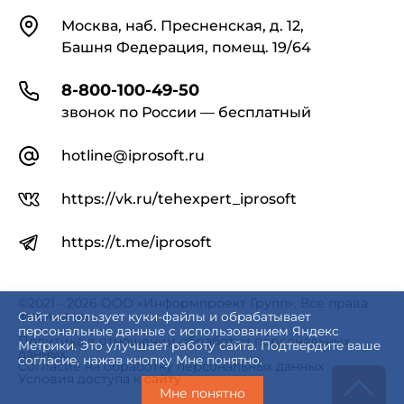
Контакты
Москва, наб. Пресненская, д. 12,
Башня Федерация, помещ. 19/64
8-800-100-49-50
звонок по России — бесплатный
hotline@iprosoft.ru
https://vk.ru/tehexpert_iprosoft
https://t.me/iprosoft
©2021 - 2026 ООО «Информпроект Групп». Все права
защищены.
Сайт использует куки-файлы и обрабатывает
персональные данные с использованием Яндекс
Политика в отношении обработки персональных
Метрики. Это улучшает работу сайта. Подтвердите ваше
данных
согласие, нажав кнопку Мне понятно.
Согласие на обработку персональных данных
Условия доступа к сайту
Мне понятно