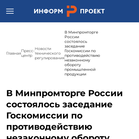
Открыть бургер меню.
В Минпромторге
России
состоялось
заседание
Новости
Пресс-
Госкомиссии по
Главная
технического
центр
противодействию
регулирования
незаконному
обороту
промышленной
продукции
В Минпромторге России
состоялось заседание
Госкомиссии по
противодействию
незаконному обороту