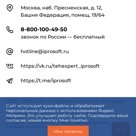
Контакты
Москва, наб. Пресненская, д. 12,
Башня Федерация, помещ. 19/64
8-800-100-49-50
звонок по России — бесплатный
hotline@iprosoft.ru
https://vk.ru/tehexpert_iprosoft
https://t.me/iprosoft
©2021 - 2026 ООО «Информпроект Групп». Все права
защищены.
Сайт использует куки-файлы и обрабатывает
персональные данные с использованием Яндекс
Политика в отношении обработки персональных
Метрики. Это улучшает работу сайта. Подтвердите ваше
данных
согласие, нажав кнопку Мне понятно.
Согласие на обработку персональных данных
Условия доступа к сайту
Мне понятно