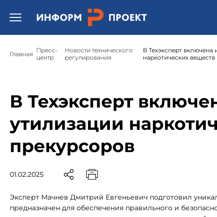
Открыть бургер меню.
Пресс-
Новости технического
В Техэксперт включена 
Главная
центр
регулирования
наркотических веществ 
В Техэксперт включе
утилизации наркотич
прекурсоров
01.02.2025
Эксперт Мачнев Дмитрий Евгеньевич подготовил уникал
предназначен для обеспечения правильного и безопасн