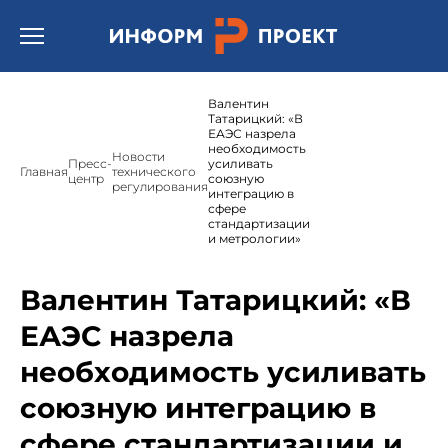
Открыть бургер меню.
Валентин
Татарицкий: «В
ЕАЭС назрела
необходимость
Новости
Пресс-
усиливать
Главная
технического
центр
союзную
регулирования
интеграцию в
сфере
стандартизации
и метрологии»
Валентин Татарицкий: «В
ЕАЭС назрела
необходимость усиливать
союзную интеграцию в
сфере стандартизации и