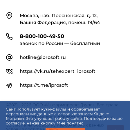
Контакты
Москва, наб. Пресненская, д. 12,
Башня Федерация, помещ. 19/64
8-800-100-49-50
звонок по России — бесплатный
hotline@iprosoft.ru
https://vk.ru/tehexpert_iprosoft
https://t.me/iprosoft
©2021 - 2026 ООО «Информпроект Групп». Все права
защищены.
Сайт использует куки-файлы и обрабатывает
персональные данные с использованием Яндекс
Политика в отношении обработки персональных
Метрики. Это улучшает работу сайта. Подтвердите ваше
данных
согласие, нажав кнопку Мне понятно.
Согласие на обработку персональных данных
Условия доступа к сайту