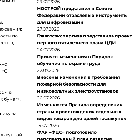
рации»
29.07.2026
НОСТРОЙ представил в Совете
Федерации отраслевые инструменты
ы,
для цифровизации
ахования:
27.07.2026
ости по
Главгосэкспертиза представила проект
остью,
первого пятилетнего плана ЦДИ
24.07.2026
Приняты изменения в Порядок
обучения по охране труда
жно
22.07.2026
 «О
Внесены изменения в требования
пожарной безопасности для
низковольтных электроустановок
ром в
20.07.2026
х бумаг».
Изменяются Правила определения
страны происхождения отдельных
щику за
видов товаров для целей госзакупок
19.07.2026
ФАУ «ФЦС» подготовило
(выкупной
перспективный план развития