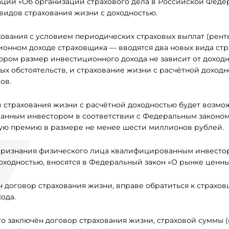
ации «Об организации страхового дела в Российской Феде
идов страхования жизни с доходностью.
ования с условием периодических страховых выплат (рент
ционном доходе страховщика — вводятся два новых вида стр
ором размер инвестиционного дохода не зависит от доходн
ых обстоятельств, и страхование жизни с расчётной доходн
ов.
в страхования жизни с расчётной доходностью будет возмо
ванным инвестором в соответствии с Федеральным законом
вую премию в размере не менее шести миллионов рублей.
ризнания физического лица квалифицированным инвесто
ходностью, вносятся в Федеральный закон «О рынке ценны
н договор страхования жизни, вправе обратиться к страхов
ода.
го заключён договор страхования жизни, страховой суммы 