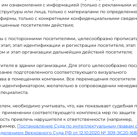
 им ознакомления с информацией (только с рекламными и
структуры или лица, только с материалами по определенн
 фирмы, только с конкретными конфиденциальными сведен
решенные посетителям действия;
ты с посторонними посетителями, целесообразно прописат
тап, этап идентификации и регистрации посетителя, этап
м и этап организации дальнейших действий посетителя;
ителя в здании организации. Для этого целесообразно пос
ранее подготовленного соответствующего визуального
ава в помещениях компании. Все перемещения посетителя 
му идентификатором, желательно в сопровождении менедже
специалиста.
м, необходимо учитывать, что, как показывает судебная п
 применении соответствующего комплекса мер по защите
сть привлечь нарушителя к ответственности (например,
пример,
Постановление Суда по интеллектуальным правам 
делением Верховного Суда РФ от 12.10.2020 № 309-ЭС20-168