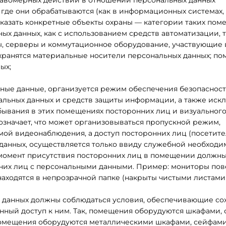
правомерных действий в отношении персональных данных
где они обрабатываются (как в информационных системах, 
указать конкретные объекты охраны — категории таких пом
х данных, как с использованием средств автоматизации, т
ы, серверы и коммутационное оборудование, участвующие 
 хранятся материальные носители персональных данных; по
ых;
ные данные, организуется режим обеспечения безопасност
альных данных и средств защиты информации, а также иск
ывания в этих помещениях посторонних лиц и визуальног
означает, что может организовываться пропускной режим,
ой видеонаблюдения, а доступ посторонних лиц (посетите
данных, осуществляется только ввиду служебной необходи
 момент присутствия посторонних лиц в помещении должны
их лиц с персональными данными. Пример: мониторы пов
находятся в непрозрачной папке (накрыты чистыми листами 
 данных должны соблюдаться условия, обеспечивающие со
ый доступ к ним. Так, помещения оборудуются шкафами, 
омещения оборудуются металлическими шкафами, сейфами