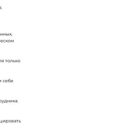
;
нных,
ческом
ля только
и себе
трудника
ицировать