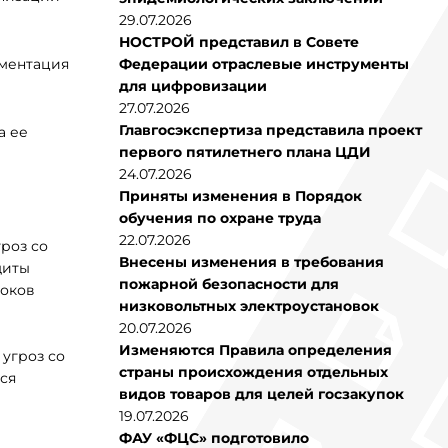
29.07.2026
НОСТРОЙ представил в Совете
ументация
Федерации отраслевые инструменты
для цифровизации
27.07.2026
Главгосэкспертиза представила проект
а ее
первого пятилетнего плана ЦДИ
24.07.2026
Приняты изменения в Порядок
обучения по охране труда
22.07.2026
гроз со
Внесены изменения в требования
щиты
пожарной безопасности для
токов
низковольтных электроустановок
20.07.2026
Изменяются Правила определения
 угроз со
страны происхождения отдельных
ся
видов товаров для целей госзакупок
19.07.2026
ФАУ «ФЦС» подготовило