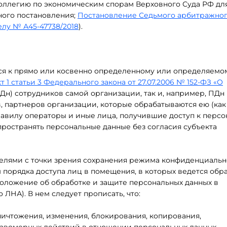
 коллегию по экономическим спорам Верховного Суда РФ дл
ного постановления;
Постановление Седьмого арбитражно
елу № А45-47738/2018
).
я к прямо или косвенно определенному или определяемо
т 1 статьи 3 Федерального закона от 27.07.2006 № 152-ФЗ «О
ПДн) сотрудников самой организации, так и, например, ПДн
в, партнеров организации, которые обрабатываются ею (как
равилу операторы и иные лица, получившие доступ к перс
пространять персональные данные без согласия субъекта
елями с точки зрения сохранения режима конфиденциаль
порядка доступа лиц в помещения, в которых ведется обр
Положение об обработке и защите персональных данных в
 ЛНА). В нем следует прописать, что:
ничтожения, изменения, блокирования, копирования,