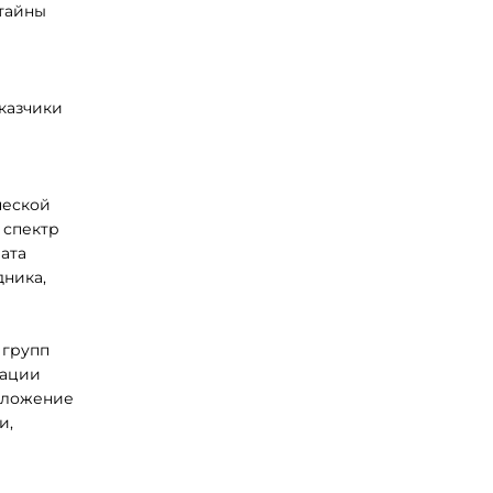
 тайны
казчики
ческой
 спектр
ата
ника,
 групп
зации
оложение
и,