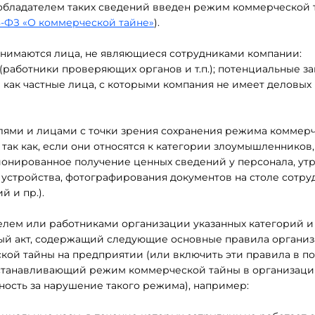
 обладателем таких сведений введен режим коммерческой
98-ФЗ «О коммерческой тайне»
).
онимаются лица, не являющиеся сотрудниками компании:
работники проверяющих органов и т.п.); потенциальные за
 как частные лица, с которыми компания не имеет деловых
ями и лицами с точки зрения сохранения режима коммер
так как, если они относятся к категории злоумышленников,
ионированное получение ценных сведений у персонала, утр
стройства, фотографирования документов на столе сотруд
 и пр.).
лем или работниками организации указанных категорий и
ный акт, содержащий следующие основные правила органи
кой тайны на предприятии (или включить эти правила в п
устанавливающий режим коммерческой тайны в организаци
ность за нарушение такого режима), например: