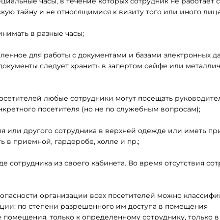
иальные часы, в течение которых сотрудник не работает с
ую тайну и не относящимися к визиту того или иного лица
нимать в разные часы;
ленное для работы с документами и базами электронных да
кументы следует хранить в запертом сейфе или металли
посетителей любые сотрудники могут посещать руководите
онкретного посетителя (но не по служебным вопросам);
я или другого сотрудника в верхней одежде или иметь пр
 в приемной, гардеробе, холле и пр.;
де сотрудника из своего кабинета. Во время отсутствия со
опасности организации всех посетителей можно классиф
ции: по степени разрешенного им доступа в помещения
 помещения, только к определенному сотруднику, только в