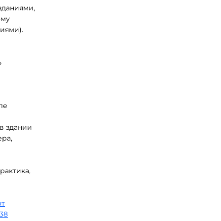
зданиями,
ому
иями).
ь
ле
в здании
ра,
рактика,
от
38