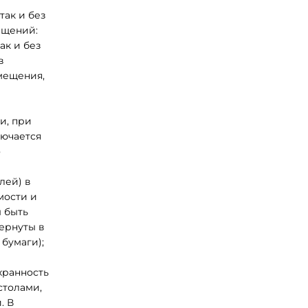
так и без
ещений:
ак и без
в
мещения,
и, при
лючается
о
лей) в
мости и
 быть
ернуты в
бумаги);
хранность
столами,
. В