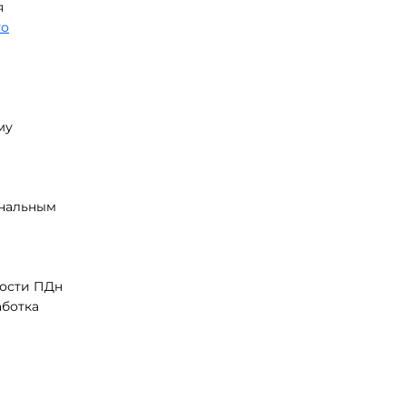
я
го
му
ональным
ности ПДн
аботка