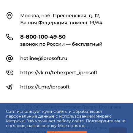
Контакты
Москва, наб. Пресненская, д. 12,
Башня Федерация, помещ. 19/64
8-800-100-49-50
звонок по России — бесплатный
hotline@iprosoft.ru
https://vk.ru/tehexpert_iprosoft
https://t.me/iprosoft
©2021 - 2026 ООО «Информпроект Групп». Все права
защищены.
Сайт использует куки-файлы и обрабатывает
персональные данные с использованием Яндекс
Политика в отношении обработки персональных
Метрики. Это улучшает работу сайта. Подтвердите ваше
данных
согласие, нажав кнопку Мне понятно.
Согласие на обработку персональных данных
Условия доступа к сайту