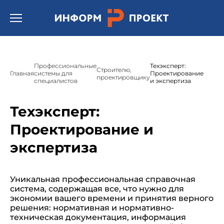
/* * Template name: Шаблон страницы подсистемы
"Техэксперт/кодекс"(Техэксперт: Охрана труда) */
Открыть бургер меню.
Профессиональные
Техэксперт:
Строителю,
Главная
системы для
Проектирование
проектировщику
специалистов
и экспертиза
Техэксперт:
Проектирование и
экспертиза
Уникальная профессиональная справочная
система, содержащая все, что нужно для
экономии вашего времени и принятия верного
решения: нормативная и нормативно-
техническая документация, информация