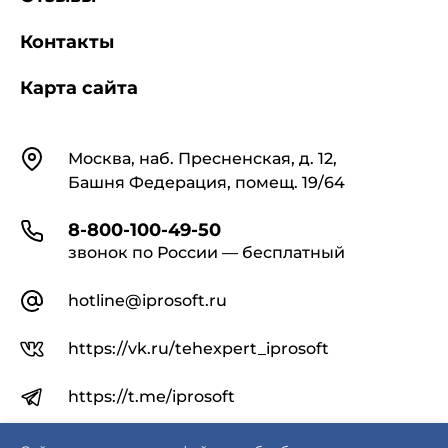
проектировщиков (СНиП, ГОСТ, МДС);
формы строительной документации: акты,
Контакты
журналы, ведомости, протоколы;
документы для инженерных изысканий и
Карта сайта
проектирования зданий и сооружений;
документы по энергоэффективности, пожарной и
экологической безопасности.
Контакты
Москва, наб. Пресненская, д. 12,
Встроенные калькуляторы, словарь терминов и
Башня Федерация, помещ. 19/64
навигатор по «регуляторной гильотине» упрощают
анализ требований и расчет нормативных
8-800-100-49-50
параметров.
звонок по России — бесплатный
Проектная и отчетная
документация для
hotline@iprosoft.ru
специалистов в строительстве
https://vk.ru/tehexpert_iprosoft
Система разработана для:
инженеров, архитекторов, конструкторов и
https://t.me/iprosoft
проектировщиков;
ГИПов, ГАПов, специалистов по экспертизе
проектной документации;