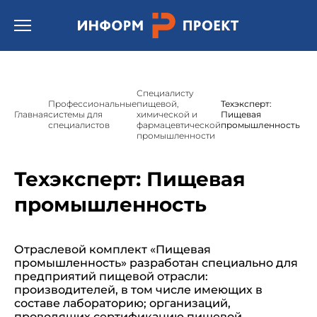
/* * Template name: Шаблон страницы подсистемы
"Техэксперт/кодекс"(Техэксперт: Охрана труда) */
Открыть бургер меню.
Специалисту
Профессиональные
пищевой,
Техэксперт:
Главная
системы для
химической и
Пищевая
специалистов
фармацевтической
промышленность
промышленности
Техэксперт: Пищевая
промышленность
Отраслевой комплект «Пищевая
промышленность» разработан специально для
предприятий пищевой отрасли:
производителей, в том числе имеющих в
составе лабораторию; организаций,
проводящих сертификацию пищевой