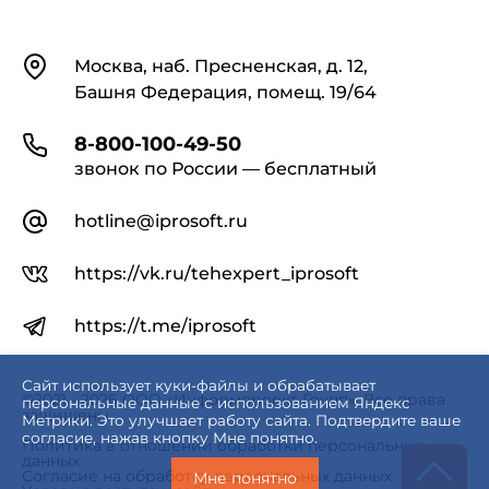
пищевой промышленности.
Документация по ХАССП и пищевой
Контакты
безопасности
Москва, наб. Пресненская, д. 12,
Башня Федерация, помещ. 19/64
Система включает справочную информацию по
ХАССП, обеспечивающую соответствие требованиям
8-800-100-49-50
национального и международного законодательства.
звонок по России — бесплатный
В комплект входят:
шаблоны и формы документов по ХАССП для
hotline@iprosoft.ru
внедрения и поддержания системы;
видеосеминары по вопросам пищевой
безопасности и регламентации процессов;
https://vk.ru/tehexpert_iprosoft
экспертные разъяснения и комментарии по
внедрению стандартов и систем контроля
https://t.me/iprosoft
качества.
Документы для сертификации
Сайт использует куки-файлы и обрабатывает
пищевой продукции
©2021 - 2026 ООО «Информпроект Групп». Все права
персональные данные с использованием Яндекс
защищены.
Метрики. Это улучшает работу сайта. Подтвердите ваше
согласие, нажав кнопку Мне понятно.
В системе представлены ключевые документы по
Политика в отношении обработки персональных
данных
сертификации продукции пищевой промышленности
Согласие на обработку персональных данных
Мне понятно
и работе органов по аккредитации: