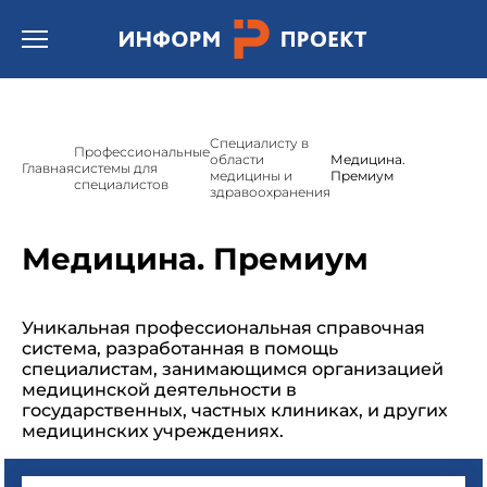
/* * Template name: Шаблон страницы подсистемы
"Техэксперт/кодекс"(Техэксперт: Охрана труда) */
Открыть бургер меню.
Специалисту в
Профессиональные
области
Медицина.
Главная
системы для
медицины и
Премиум
специалистов
здравоохранения
Медицина. Премиум
Уникальная профессиональная справочная
система, разработанная в помощь
специалистам, занимающимся организацией
медицинской деятельности в
государственных, частных клиниках, и других
медицинских учреждениях.