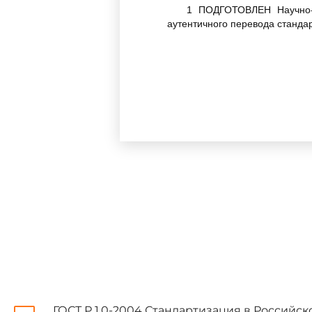
1 ПОДГОТОВЛЕН Научно-и
аутентичного перевода стандар
2 ВНЕСЕН Техническим ком
3 УТВЕРЖДЕН И ВВЕДЕН В 
28 декабря 2005 г. N 412-ст
4 Настоящий стандарт я
"Системы тревожной сигнализа
оптико-электронным охранным из
- Section three: Requirements
объяснение которых приведено 
Наименование настоящего
приведения его в соответствие
ГОСТ Р 1.0-2004 Стандартизация в Российс