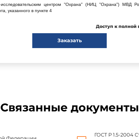
сследовательским центром "Охрана" (НИЦ "Охрана") МВД Рос
та, указанного в пункте 4
Доступ к полной
итетом по стандартизации ТК 234 "Технические средства систем о
Заказать
ДЕЙСТВИЕ Приказом Федерального агентства по техническому р
вляется модифицированным по отношению к международному с
ции. Часть 2. Требования к системам охранной сигнализации. Ра
вещателям" (IEC 60839-2-3:1987 "Alarm systems - Part 2: Requirem
 for infrared-beam interruption detectors in buildings") путем вн
во введении к настоящему стандарту, и изменения его структуры.
Связанные документы
 стандарта изменено относительно наименования указанного м
 с
ГОСТ Р 1.5
(пункт 3.5).
ГОСТ Р 1.5-2004
кой Федерации.