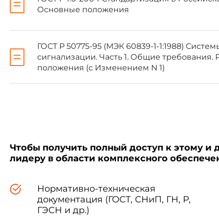
При применении настоящ
Основные положения
соответствующие им межгосуд
приведены в дополнительном 
ГОСТ Р 50775-95 (МЭК 60839-1-1:1988) Систе
сигнализации. Часть 1. Общие требования. 
5 ВВЕДЕН ВПЕРВЫЕ
положения (с Изменением N 1)
Информация об изменени
"Национальные стандарты",
"Национальные стандарты"
Чтобы получить полный доступ к этому и 
уведомление будет опублик
лидеру в области комплексного обеспеч
Соответствующая информа
пользования - на официаль
Интернет
Нормативно-техническая
документация (ГОСТ, СНиП, ГН, Р,
ГЭСН и др.)