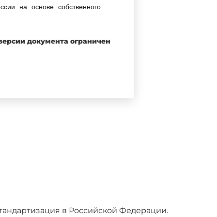
сии на основе собственного
 версии документа ограничен
храны и безопасности"
егулированию и метрологии от
тандарту МЭК 60839-2-3:1987
здел 3. Требования к активным
ents for intruder alarm systems
есения технических отклонений,
еждународного стандарта для
 Стандартизация в Российской Федерации.