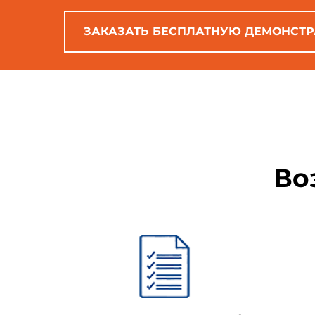
- в разделы 4, 6, 7 вве
национальной экономики Рос
информация с объяснением при
ЗАКАЗАТЬ БЕСПЛАТНУЮ ДЕМОНСТ
примечаний;
- ссылка на
ГОСТ Р 50775
линией;
________________
* Ссылка на
ГОСТ Р 507
Во
"КОДЕКС".
- стандарт дополнен при
экономики.