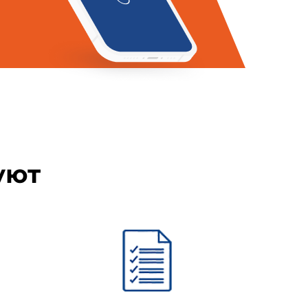
ния, отражающие потребности
в рамки из тонких линий, а
х пунктах и подпунктах в виде
ексте подчеркиванием сплошной
й не выделена. - Примечание
уют
 и потребности национальной