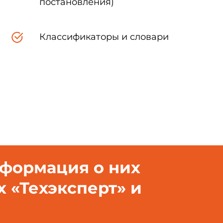
постановления)
жденное и введенное в действие Приказом Росстандарта от 13.1
вителем базы данных по тексту ИУС N 6, 2012 год
Классификаторы и словари
Введение
ется модифицированным по отношению к международному станда
показатели и их значения, включенные в текст стандарта для уч
;
нформация о них
х «Техэксперт» и
сылки" дополнен ссылками для учета потребностей национальной