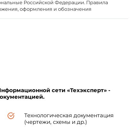
ональные Российской Федерации. Правила
х международных стандартов
ожения, оформления и обозначения
едерации, сведения о которых
ом информационном указателе
 информационных указателях
стандарта соответствующее
Информационной сети «Техэксперт» -
 "Национальные стандарты".
документацией.
мационной системе общего
ованию и метрологии в сети
Технологическая документация
(чертежи, схемы и др.)