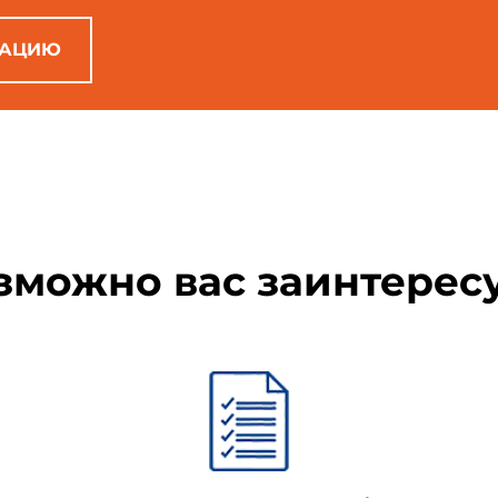
дены пункты и подпункты, содержащие дополнительные требова
сийской Федерации, которые выделены путем заключения их 
чин включения этих пунктов и подпунктов приведена в указанны
РАЦИЮ
*, заменяющая ссылку на международный стандарт, выделена в т
75-95
в электронном тексте подчеркиванием сплошной линие
зможно вас заинтерес
ложениями А, В, С, D для учета специфики данной продукции