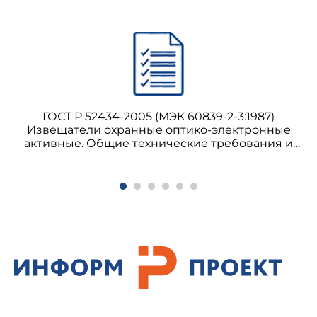
уведомление и тексты размещаются также
в информационной системе общего
пользования - на официальном сайте
Федерального агентства по техническому
регулированию и метрологии в сети
Интернет
ГОСТ Р 52434-2005 (МЭК 60839-2-3:1987)
Извещатели охранные оптико-электронные
активные. Общие технические требования и
методы испытаний (с Изменением N 1)
1 Область применения
Настоящий стандарт устанавливает общие
требования к испытательной, измерительной и
контрольной аппаратуре для проверки
электрической безопасности в низковольтных
распределительных сетях с номинальными
напряжениями до 1000 В переменного тока и
1500 В постоянного тока.