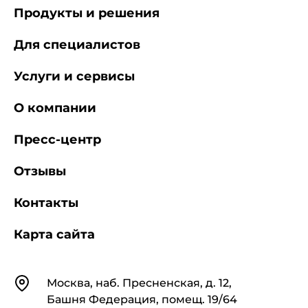
Продукты и решения
В случаях, когда измерительная
Для специалистов
аппаратура или установки выполняют функции
различных измерительных устройств, входящих
Услуги и сервисы
в сферу действия стандартов серии МЭК 61557,
к каждой из этих функций применяют
соответствующий стандарт указанной серии
О компании
стандартов.
Пресс-центр
Примечание - Термин "измерительная
Отзывы
аппаратура" далее используется для
обозначения испытательной, измерительной и
Контакты
контрольной аппаратуры.
Карта сайта
Контакты
Москва, наб. Пресненская, д. 12,
2 Нормативные ссылки
Башня Федерация, помещ. 19/64