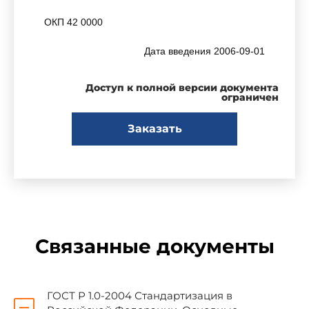
ОКП 42 0000
Дата введения 2006-09-01
Доступ к полной версии документа
Предисловие
ограничен
Заказать
Цели и принципы стандартизации в
Российской Федерации установлены
Федеральным законом от 27 декабря 2002 г. N
184-ФЗ "О техническом регулировании", а
правила применения национальных стандартов
Российской Федерации -
ГОСТ Р 1.0-2004
"Стандартизация в Российской Федерации.
Связанные документы
Основные положения"
Сведения о стандарте
ГОСТ Р 1.0-2004 Стандартизация в