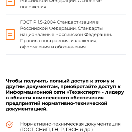
Российской Федерации. Основные
положения
1 ПОДГОТОВЛЕН ОАО "НИИ Электромера"
на основе собственного аутентичного перевода
ГОСТ Р 1.5-2004 Стандартизация в
стандарта, указанного в пункте 4
Российской Федерации. Стандарты
национальные Российской Федерации.
Правила построения, изложения,
2 ВНЕСЕН Техническим комитетом по
оформления и обозначения
стандартизации ТК 233 "Измерительная
аппаратура для электрических и
электромагнитных величин"
3 УТВЕРЖДЕН И ВВЕДЕН В ДЕЙСТВИЕ
Чтобы получить полный доступ к этому и
Приказом Федерального агентства по
другим документам, приобретайте доступ к
техническому регулированию и метрологии от
Информационной сети «Техэксперт» - лидеру
28 декабря 2005 г. N 376-ст
в области комплексного обеспечения
предприятий нормативно-технической
документацией.
4 Настоящий стандарт идентичен
международному стандарту МЭК 61557-1:1997
Нормативно-техническая документация
"Электробезопасность в низковольтных
(ГОСТ, СНиП, ГН, Р, ГЭСН и др.)
распределительных сетях напряжением до